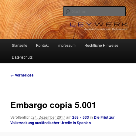
Zum
Beiträge aus dem deutsch-spanischen Rechtsverkehr
primären
Such
Inhalt
springen
Andreas Fuss Advocat I
Rechtsanwalt
Hauptmenü
Startseite
Kontakt
Impressum
Rechtliche Hinweise
Datenschutz
Bilder-
← Vorheriges
Navigation
Embargo copia 5.001
Veröffentlicht
24. Dezember 2017
am
258 × 533
in
Die Frist zur
Vollstreckung ausländischer Urteile in Spanien