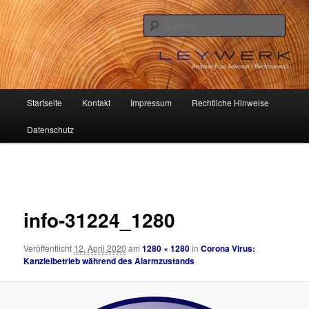
Zum
Beiträge aus dem deutsch-spanischen Rechtsverkehr
primären
Such
Inhalt
springen
Andreas Fuss Advocat I
Rechtsanwalt
Hauptmenü
Startseite
Kontakt
Impressum
Rechtliche Hinweise
Datenschutz
Bilder-
Navigation
info-31224_1280
Veröffentlicht
12. April 2020
am
1280 × 1280
in
Corona Virus:
Kanzleibetrieb während des Alarmzustands